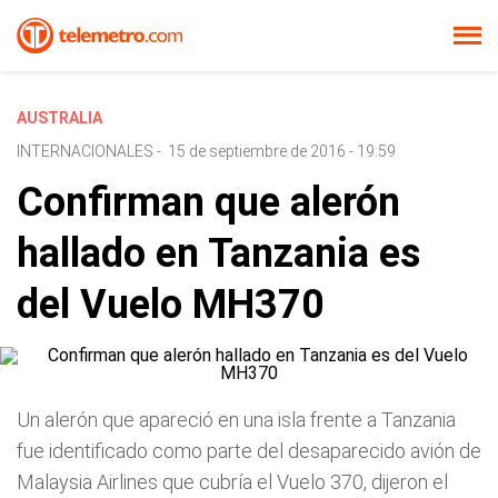
AUSTRALIA
INTERNACIONALES
-
15 de septiembre de 2016 - 19:59
Confirman que alerón
hallado en Tanzania es
del Vuelo MH370
Un alerón que apareció en una isla frente a Tanzania
fue identificado como parte del desaparecido avión de
Malaysia Airlines que cubría el Vuelo 370, dijeron el