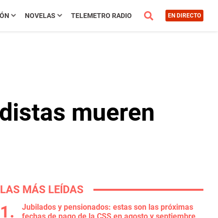
IÓN
NOVELAS
TELEMETRO RADIO
EN DIRECTO
odistas mueren
LAS MÁS LEÍDAS
Jubilados y pensionados: estas son las próximas
fechas de pago de la CSS en agosto y septiembre