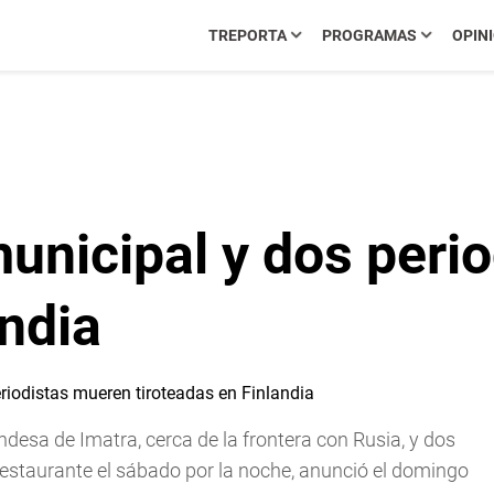
TREPORTA
PROGRAMAS
OPIN
unicipal y dos peri
andia
ndesa de Imatra, cerca de la frontera con Rusia, y dos
 restaurante el sábado por la noche, anunció el domingo