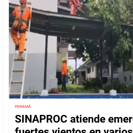
PANAMÁ
SINAPROC atiende emerg
fuertes vientos en varios