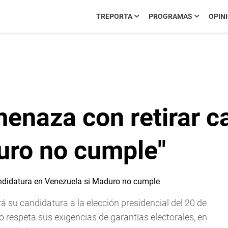
TREPORTA
PROGRAMAS
OPIN
enaza con retirar c
uro no cumple"
á su candidatura a la elección presidencial del 20 de
 respeta sus exigencias de garantías electorales, en