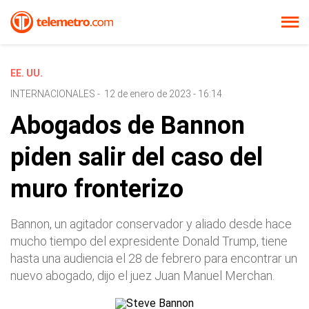
EE. UU.
INTERNACIONALES
-
12 de enero de 2023 - 16:14
Abogados de Bannon
piden salir del caso del
muro fronterizo
Bannon, un agitador conservador y aliado desde hace
mucho tiempo del expresidente Donald Trump, tiene
hasta una audiencia el 28 de febrero para encontrar un
nuevo abogado, dijo el juez Juan Manuel Merchan.