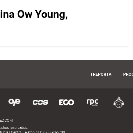
nina Ow Young,
TREPORTA
PRO
MEDCOM
echos reservados.
ubre | Central Telefónica (507) 390-6700