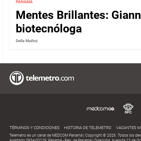
PANAMÁ
Mentes Brillantes: Gian
biotecnóloga
Delia Muñoz
TÉRMINOS Y CONDICIONES
HISTORIA DE TELEMETRO
VACANTES 
Telemetro es un canal de MEDCOM Panamá | Copyright © 2026. Todos los der
Apartado 0834-00129, Panamá - Rep. de Panamá | Dirección, Avenida 12 de Oct