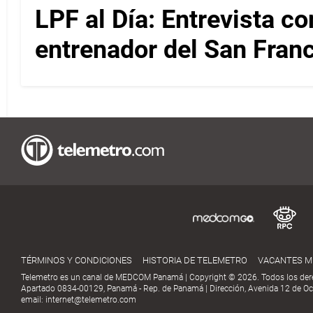
LPF al Día: Entrevista c
entrenador del San Fran
TÉRMINOS Y CONDICIONES
HISTORIA DE TELEMETRO
VACANTES 
Telemetro es un canal de MEDCOM Panamá | Copyright © 2026. Todos los der
Apartado 0834-00129, Panamá - Rep. de Panamá | Dirección, Avenida 12 de Oct
email:
internet@telemetro.com