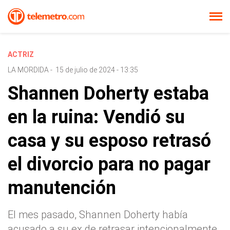
ACTRIZ
LA MORDIDA
-
15 de julio de 2024 - 13:35
Shannen Doherty estaba
en la ruina: Vendió su
casa y su esposo retrasó
el divorcio para no pagar
manutención
El mes pasado, Shannen Doherty había
acusado a su ex de retrasar intencionalmente