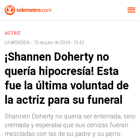
ACTRIZ
LA MORDIDA
-
15 de julio de 2024 - 10:42
¡Shannen Doherty no
quería hipocresía! Esta
fue la última voluntad de
la actriz para su funeral
Shannen Doherty no quería ser enterrada, sino
cremada y esperaba que sus cenizas fueran
mezcladas con las de su padre y su perro.