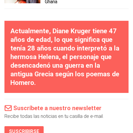
Ghana
Actualmente, Diane Kruger tiene 47
años de edad, lo que significa que
tenía 28 años cuando interpretó a la
hermosa Helena, el personaje que
desencadenó una guerra en la
antigua Grecia según los poemas de
Homero.
Suscríbete a nuestro newsletter
Recibe todas las noticias en tu casilla de e-mail.
SUSCRIBIRSE