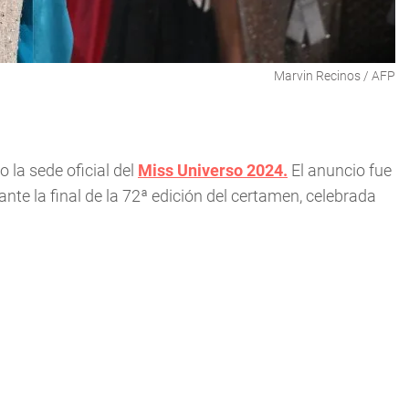
Marvin Recinos / AFP
 la sede oficial del
Miss Universo 2024.
El anuncio fue
te la final de la 72ª edición del certamen, celebrada