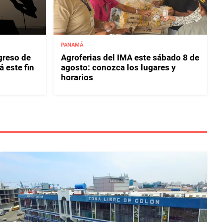
PANAMÁ
greso de
Agroferias del IMA este sábado 8 de
 este fin
agosto: conozca los lugares y
horarios