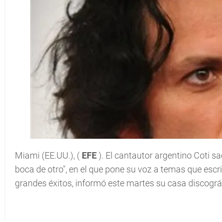
Miami (EE.UU.), (
EFE
). El cantautor argentino Coti s
boca de otro", en el que pone su voz a temas que escri
grandes éxitos, informó este martes su casa discográ