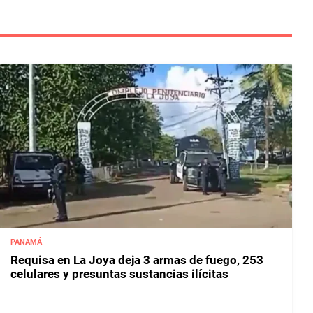
PANAMÁ
Requisa en La Joya deja 3 armas de fuego, 253
celulares y presuntas sustancias ilícitas