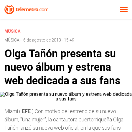
MÚSICA
MÚSICA
-
6 de agosto de 2013 - 15:49
Olga Tañón presenta su
nuevo álbum y estrena
web dedicada a sus fans
Miami (
EFE
) Con motivo del estreno de su nuevo
álbum, "Una mujer", la cantautora puertorriqueña Olga
Tañón lanzó su nueva web oficial, en la que sus fans