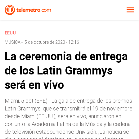
EEUU
MÚSICA
-
5 de octubre de 2020 - 12:16
La ceremonia de entrega
de los Latin Grammys
será en vivo
Miami, 5 oct (EFE).- La gala de entrega de los premios
Latin Grammys, que se transmitirá el 19 de noviembre
desde Miami (EE.UU.), será en vivo, anunciaron en
conjunto la Academia Latina de la Música y la cadena
de televisión estadounidense Univisión. ,La noticia se