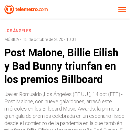
LOS ÁNGELES
MÚSICA
-
15 de octubre de 2020 - 10:01
Post Malone, Billie Eilish
y Bad Bunny triunfan en
los premios Billboard
Javier Romualdo ,Los Ángeles (EE.UU.), 14 oct (EFE).-
Post Malone, con nueve galardones, arrasó este
miércoles en los Billboard Music Awards, la primera
gran gala de premios celebrada en un escenario físico
desde el comienzo de la pandemia en la que también