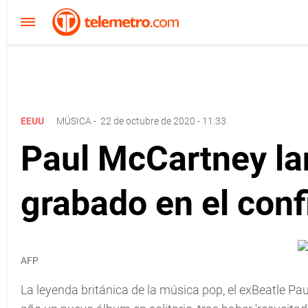
EEUU
MÚSICA
-
22 de octubre de 2020 - 11:33
Paul McCartney la
grabado en el con
AFP
La leyenda británica de la música pop, el exBeatle Pa