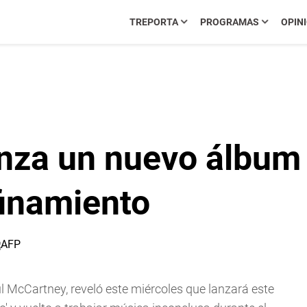
TREPORTA
PROGRAMAS
OPIN
nza un nuevo álbum e
finamiento
ul McCartney, reveló este miércoles que lanzará este