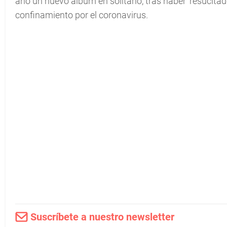
año un nuevo álbum en solitario, tras haber 'resucitad
confinamiento por el coronavirus.
Suscríbete a nuestro newsletter