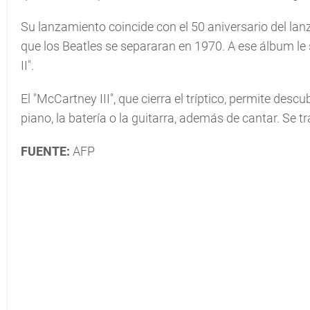
Su lanzamiento coincide con el 50 aniversario del lan
que los Beatles se separaran en 1970. A ese álbum l
II".
El "McCartney III", que cierra el tríptico, permite desc
piano, la batería o la guitarra, además de cantar. Se t
FUENTE:
AFP