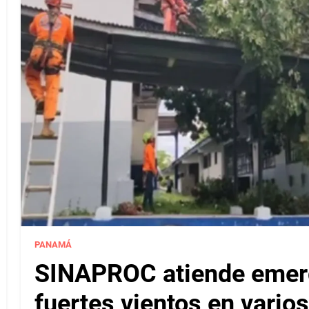
PANAMÁ
SINAPROC atiende emerg
fuertes vientos en varios