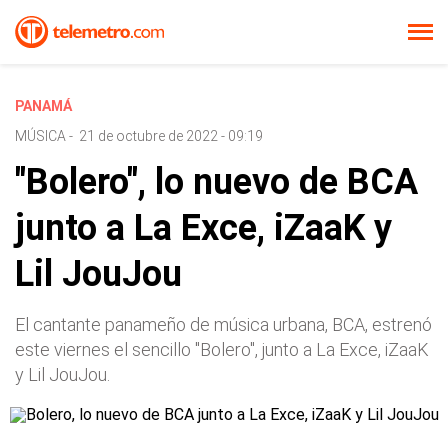
PANAMÁ
MÚSICA
-
21 de octubre de 2022 - 09:19
"Bolero", lo nuevo de BCA
junto a La Exce, iZaaK y
Lil JouJou
El cantante panameño de música urbana, BCA, estrenó
este viernes el sencillo "Bolero", junto a La Exce, iZaaK
y Lil JouJou.