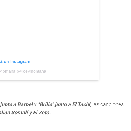
st on Instagram
y Montana (@joeymontana)
junto a Barbel
y
"Brillo" junto a El Tachi
; las canciones
alian Somalí y El Zeta.