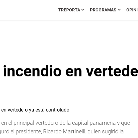
TREPORTA
PROGRAMAS
OPIN
e incendio en vertede
 en el principal vertedero de la capital panameña y que
ró el presidente, Ricardo Martinelli, quien sugirió la