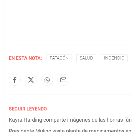
EN ESTA NOTA:
PATACÓN
SALUD
INCENDIO
SEGUIR LEYENDO
Kayra Harding comparte imágenes de las honras fú
Presidente Mulino visita planta de medicamentos e