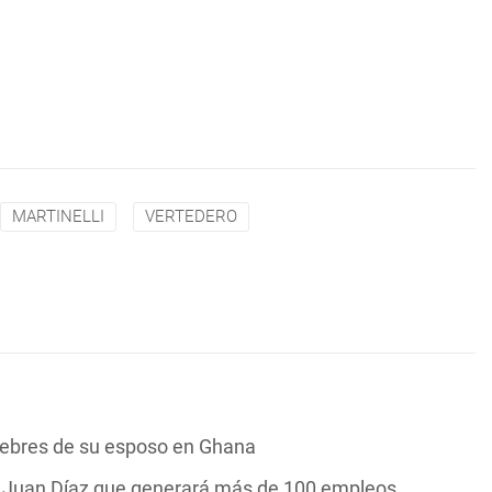
MARTINELLI
VERTEDERO
nebres de su esposo en Ghana
n Juan Díaz que generará más de 100 empleos