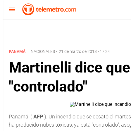
PANAMÁ
NACIONALES
-
21 de marzo de 2013 - 17:24
Martinelli dice qu
"controlado"
Panamá, (
AFP
). Un incendio que se desató el martes
ha producido nubes tóxicas, ya está "controlado", asegu