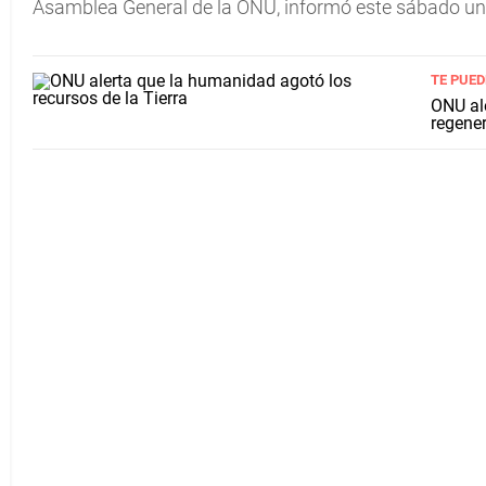
Asamblea General de la ONU, informó este sábado una 
TE PUED
ONU ale
regene