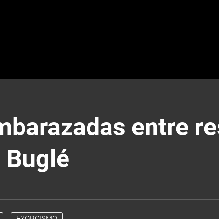
mbarazadas entre re
e Buglé
EXORCISMO