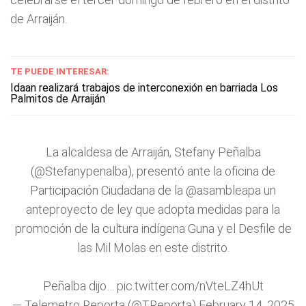
de Arraiján.
TE PUEDE INTERESAR:
Idaan realizará trabajos de interconexión en barriada Los
Palmitos de Arraiján
La alcaldesa de Arraiján, Stefany Peñalba
(
@Stefanypenalba
), presentó ante la oficina de
Participación Ciudadana de la
@asambleapa
un
anteproyecto de ley que adopta medidas para la
promoción de la cultura indígena Guna y el Desfile de
las Mil Molas en este distrito.
Peñalba dijo…
pic.twitter.com/nVteLZ4hUt
— Telemetro Reporta (@TReporta)
February 14, 2025