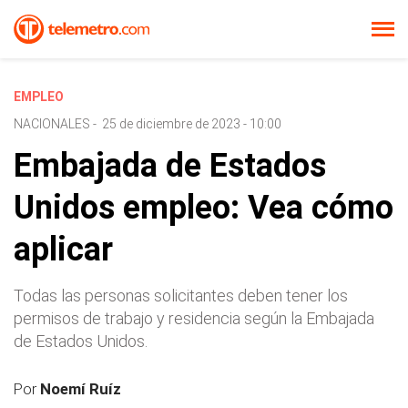
EMPLEO
NACIONALES
-
25 de diciembre de 2023 - 10:00
Embajada de Estados
Unidos empleo: Vea cómo
aplicar
Todas las personas solicitantes deben tener los
permisos de trabajo y residencia según la Embajada
de Estados Unidos.
Por
Noemí Ruíz