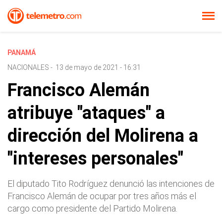
PANAMÁ
NACIONALES
-
13 de mayo de 2021 - 16:31
Francisco Alemán
atribuye "ataques" a
dirección del Molirena a
"intereses personales"
El diputado Tito Rodríguez denunció las intenciones de
Francisco Alemán de ocupar por tres años más el
cargo como presidente del Partido Molirena.