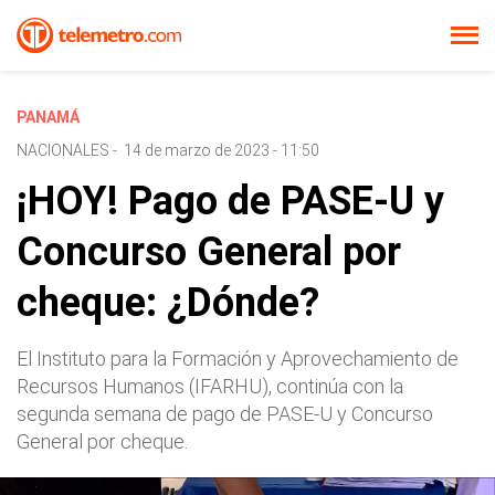
PANAMÁ
NACIONALES
-
14 de marzo de 2023 - 11:50
¡HOY! Pago de PASE-U y
Concurso General por
cheque: ¿Dónde?
El Instituto para la Formación y Aprovechamiento de
Recursos Humanos (IFARHU), continúa con la
segunda semana de pago de PASE-U y Concurso
General por cheque.