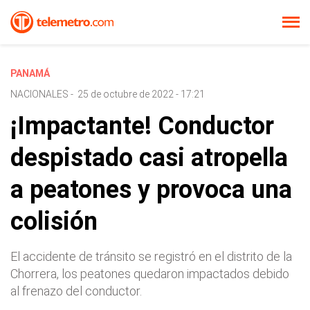
PANAMÁ
NACIONALES
-
25 de octubre de 2022 - 17:21
¡Impactante! Conductor
despistado casi atropella
a peatones y provoca una
colisión
El accidente de tránsito se registró en el distrito de la
Chorrera, los peatones quedaron impactados debido
al frenazo del conductor.