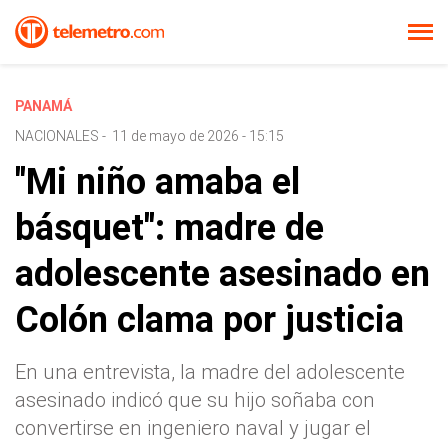
PANAMÁ
NACIONALES
-
11 de mayo de 2026 - 15:15
"Mi niño amaba el
básquet": madre de
adolescente asesinado en
Colón clama por justicia
En una entrevista, la madre del adolescente
asesinado indicó que su hijo soñaba con
convertirse en ingeniero naval y jugar el