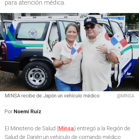
para atención médica.
MINSA recibe de Japón un vehículo médico
@MINSA
Por
Noemí Ruíz
El Ministerio de Salud (
Minsa
) entregó a la Región de
Salud de Darién un vehículo de comando médico