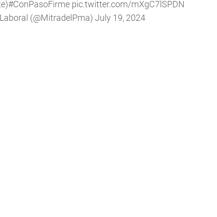
te)
#ConPasoFirme
pic.twitter.com/mXgC7lSPDN
lo Laboral (@MitradelPma)
July 19, 2024