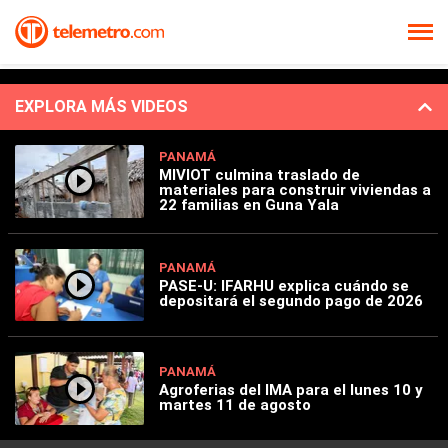
EXPLORA MÁS VIDEOS
PANAMÁ
MIVIOT culmina traslado de
materiales para construir viviendas a
22 familias en Guna Yala
PANAMÁ
PASE-U: IFARHU explica cuándo se
depositará el segundo pago de 2026
PANAMÁ
Agroferias del IMA para el lunes 10 y
martes 11 de agosto