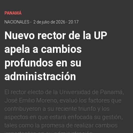
PANAMÁ
NACIONALES
-
2 de julio de 2026 - 20:17
Nuevo rector de la UP
apela a cambios
profundos en su
administración
El rector electo de la Universidad de Panamá,
José Emilio Moreno, evaluó los factores que
contribuyeron a su reciente triunfo y los
aspectos en que estará enfocada su gestión,
tales como la promesa de realizar cambios