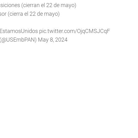
siciones (cierran el 22 de mayo)
or (cierra el 22 de mayo)
EstamosUnidos
pic.twitter.com/OjqCMSJCqF
a (@USEmbPAN)
May 8, 2024