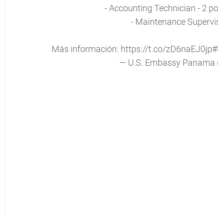
- Accounting Technician - 2 po
- Maintenance Supervis
Más información:
https://t.co/zD6naEJ0jp
#
— U.S. Embassy Panam