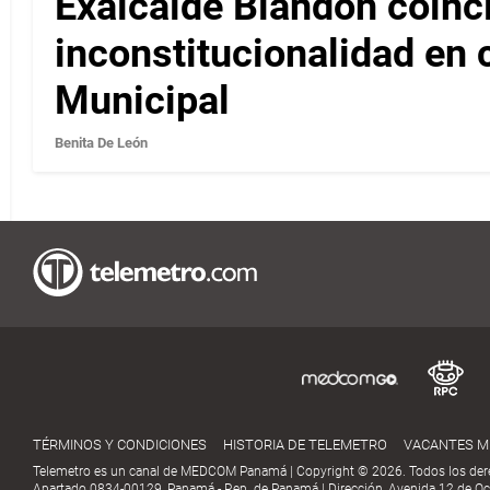
Exalcalde Blandón coinc
inconstitucionalidad en c
Municipal
Benita De León
TÉRMINOS Y CONDICIONES
HISTORIA DE TELEMETRO
VACANTES 
Telemetro es un canal de MEDCOM Panamá | Copyright © 2026. Todos los der
Apartado 0834-00129, Panamá - Rep. de Panamá | Dirección, Avenida 12 de Oct