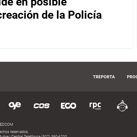
ide en posible
reación de la Policía
TREPORTA
PRO
MEDCOM
echos reservados.
ubre | Central Telefónica (507) 390-6700