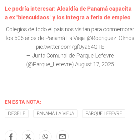
Le podría interesar: Alcaldía de Panamá capacita
a ex "biencuidaos" y los integra a feria de empleo
Colegios de todo el país nos visitan para conmemorar
los 506 años de Panamá La Vieja.
@Rodriguez_Olmos
pic.twitter.com/gf0ya54QTE
— Junta Comunal de Parque Lefevre
(@Parque_Lefevre)
August 17, 2025
EN ESTA NOTA:
DESFILE
PANAMÁ LA VIEJA
PARQUE LEFEVRE