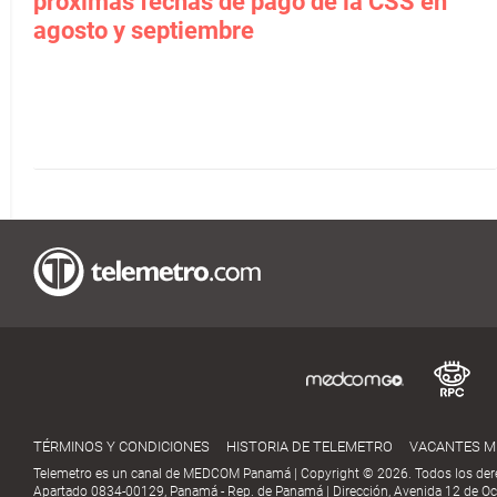
próximas fechas de pago de la CSS en
agosto y septiembre
TÉRMINOS Y CONDICIONES
HISTORIA DE TELEMETRO
VACANTES 
Telemetro es un canal de MEDCOM Panamá | Copyright © 2026. Todos los der
Apartado 0834-00129, Panamá - Rep. de Panamá | Dirección, Avenida 12 de Oct