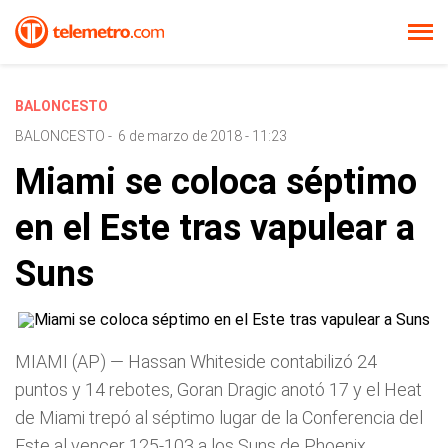
BALONCESTO
BALONCESTO
-
6 de marzo de 2018 - 11:23
Miami se coloca séptimo
en el Este tras vapulear a
Suns
MIAMI (AP) — Hassan Whiteside contabilizó 24
puntos y 14 rebotes, Goran Dragic anotó 17 y el Heat
de Miami trepó al séptimo lugar de la Conferencia del
Este al vencer 125-103 a los Suns de Phoenix.