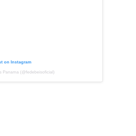
st on Instagram
s Panama (@fedebeisoficial)