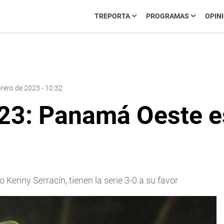
TREPORTA
PROGRAMAS
OPIN
brero de 2023 - 10:32
023: Panamá Oeste es
o Kenny Serracín, tienen la serie 3-0 a su favor