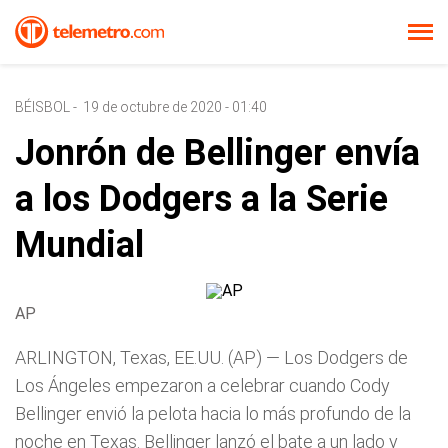
BÉISBOL
-
19 de octubre de 2020 - 01:40
Jonrón de Bellinger envía
a los Dodgers a la Serie
Mundial
AP
ARLINGTON, Texas, EE.UU. (AP) — Los Dodgers de
Los Ángeles empezaron a celebrar cuando Cody
Bellinger envió la pelota hacia lo más profundo de la
noche en Texas. Bellinger lanzó el bate a un lado y