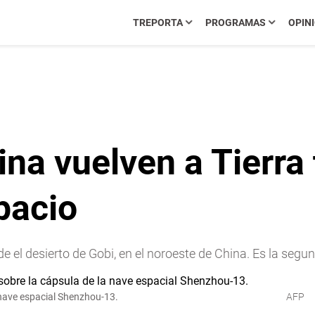
TREPORTA
PROGRAMAS
OPIN
na vuelven a Tierra 
pacio
 el desierto de Gobi, en el noroeste de China. Es la segu
 nave espacial Shenzhou-13.
AFP