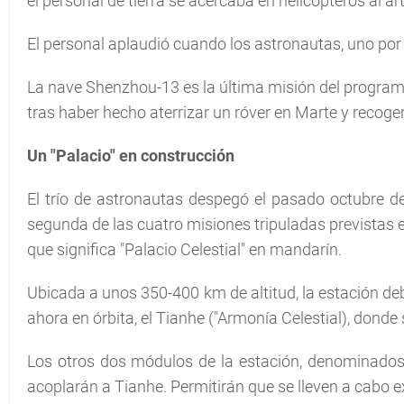
el personal de tierra se acercaba en helicópteros al ar
El personal aplaudió cuando los astronautas, uno por
La nave Shenzhou-13 es la última misión del programa
tras haber hecho aterrizar un róver en Marte y recoge
Un "Palacio" en construcción
El trío de astronautas despegó el pasado octubre des
segunda de las cuatro misiones tripuladas previstas 
que significa "Palacio Celestial" en mandarín.
Ubicada a unos 350-400 km de altitud, la estación de
ahora en órbita, el Tianhe ("Armonía Celestial), donde s
Los otros dos módulos de la estación, denominados
acoplarán a Tianhe. Permitirán que se lleven a cabo 