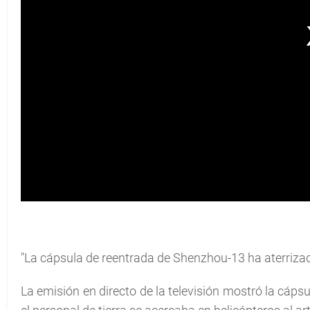
"La cápsula de reentrada de Shenzhou-13 ha aterrizado
La emisión en directo de la televisión mostró la cáp