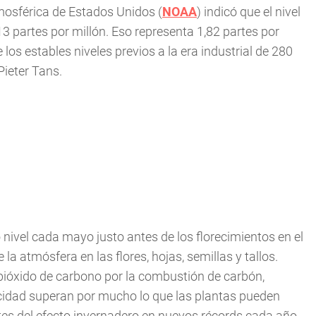
mosférica de Estados Unidos (
NOAA
) indicó que el nivel
 partes por millón. Eso representa 1,82 partes por
os estables niveles previos a la era industrial de 280
Pieter Tans.
nivel cada mayo justo antes de los florecimientos en el
a atmósfera en las flores, hojas, semillas y tallos.
 bióxido de carbono por la combustión de carbón,
ricidad superan por mucho lo que las plantas pueden
tes del efecto invernadero en nuevos récords cada año.