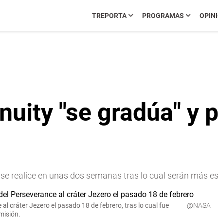
TREPORTA
PROGRAMAS
OPIN
enuity "se gradúa" y
y se realice en unas dos semanas tras lo cual serán más e
 al cráter Jezero el pasado 18 de febrero, tras lo cual fue
@NASA
 misión.