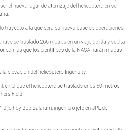
ser el nuevo lugar de aterrizaje del helicóptero en su
mana.
olo trayecto a la que será su nueva base de operaciones.
onave se trasladó 266 metros en un viaje de ida y vuelta
or con las que los científicos de la NASA harán mapas
 la elevación del helicóptero Ingenuity.
il, en el que el helicóptero se trasladó unos 50 metros
hers Field.
 dijo hoy Bob Balaram, ingeniero jefe en JPL del
, se nos pida que vayamos a un punto de vista más alto,