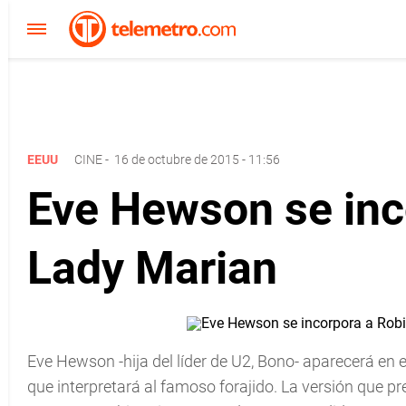
EEUU
CINE
-
16 de octubre de 2015 - 11:56
Eve Hewson se inc
Lady Marian
Eve Hewson -hija del líder de U2, Bono- aparecerá en 
que interpretará al famoso forajido. La versión que p