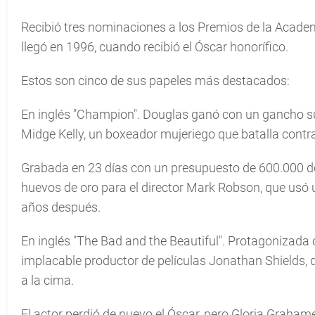
Recibió tres nominaciones a los Premios de la Academi
llegó en 1996, cuando recibió el Óscar honorífico.
Estos son cinco de sus papeles más destacados:
En inglés "Champion". Douglas ganó con un gancho s
Midge Kelly, un boxeador mujeriego que batalla contr
Grabada en 23 días con un presupuesto de 600.000 dóla
huevos de oro para el director Mark Robson, que usó 
años después.
En inglés "The Bad and the Beautiful". Protagonizada
implacable productor de películas Jonathan Shields, q
a la cima.
El actor perdió de nuevo el Óscar, pero Gloria Graha