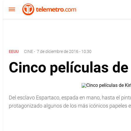
EEUU
CINE
-
7 de diciembre de 2016 - 10:30
Cinco películas de
Del esclavo Espartaco, espada en mano, hasta el pint
protagonizado algunos de los más icónicos papeles en 