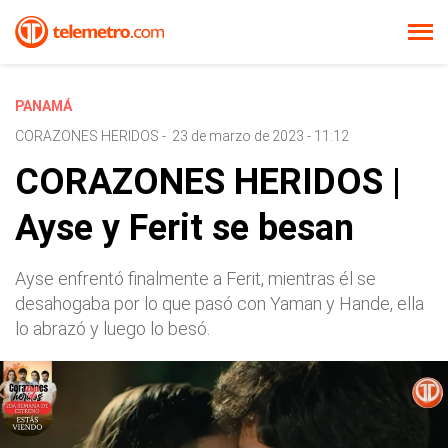
PANAMÁ
CORAZONES HERIDOS
-
23 de marzo de 2023 - 11:12
CORAZONES HERIDOS |
Ayse y Ferit se besan
Ayse enfrentó finalmente a Ferit, mientras él se
desahogaba por lo que pasó con Yaman y Hande, ella
lo abrazó y luego lo besó.