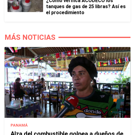
¿Cómo verifica ACODECO los
tanques de gas de 25 libras? Así es
el procedimiento
MÁS NOTICIAS
PANAMÁ
Alza del combustible golpea a dueños de