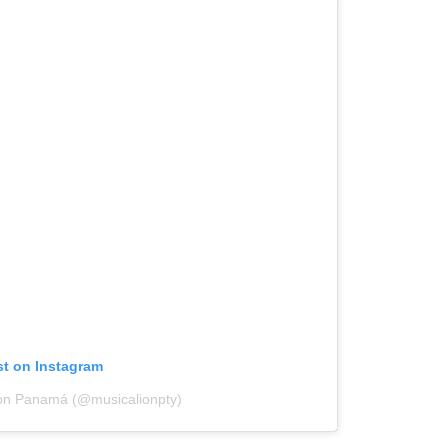
st on Instagram
ion Panamá (@musicalionpty)