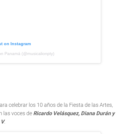
st on Instagram
ion Panamá (@musicalionpty)
a celebrar los 10 años de la Fiesta de las Artes,
on las voces de
Ricardo Velásquez, Diana Durán y
 V
.