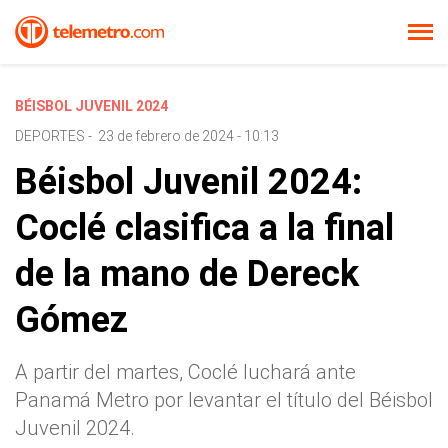
BÉISBOL JUVENIL 2024
DEPORTES
-
23 de febrero de 2024 - 10:13
Béisbol Juvenil 2024:
Coclé clasifica a la final
de la mano de Dereck
Gómez
A partir del martes, Coclé luchará ante
Panamá Metro por levantar el título del Béisbol
Juvenil 2024.