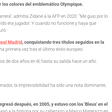
ir los colores del emblemático Olympique.
arrera", admitía Zidane a la AFP en 2020. "Me guio por lo
do era jugador. Y cuando no funcione y haya que
uró.
eal Madrid
, conquistando tres títulos seguidos en la
a primera vez tras el último éxito europeo.
 de dos años en él, hasta su salida hace un año.
nador, la imprevisibilidad ha sido una nota dominante,
egresó después, en 2005, y estuvo con los 'Bleus' en el
pasó a la historia por su cabezazo a Marco Materazzi en