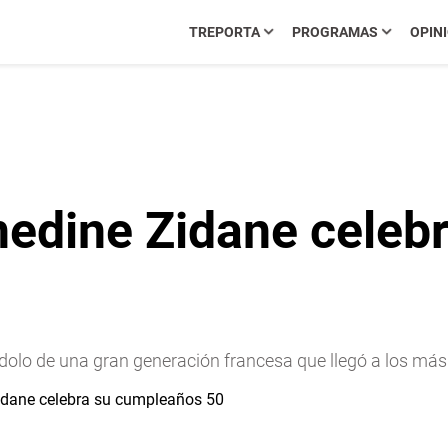
TREPORTA
PROGRAMAS
OPIN
inedine Zidane celeb
ídolo de una gran generación francesa que llegó a los m