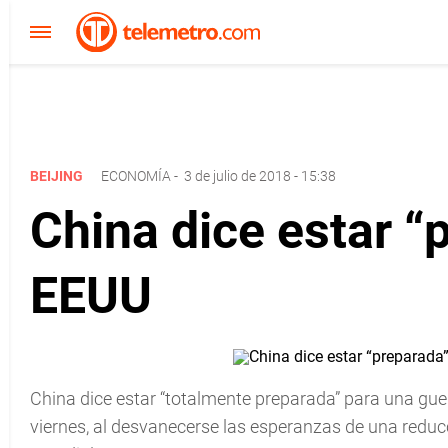
BEIJING
ECONOMÍA
-
3 de julio de 2018 - 15:38
China dice estar “
EEUU
China dice estar “totalmente preparada” para una gue
viernes, al desvanecerse las esperanzas de una redu