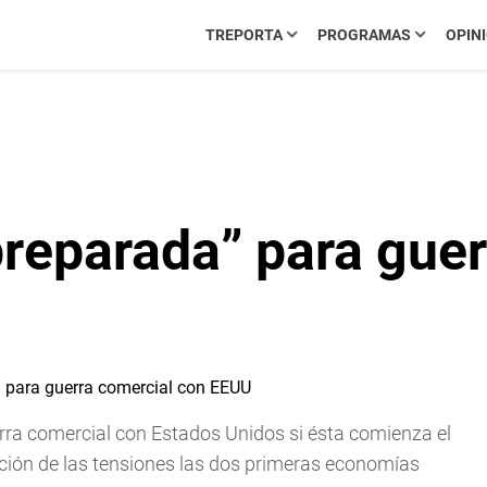
TREPORTA
PROGRAMAS
OPIN
preparada” para gue
rra comercial con Estados Unidos si ésta comienza el
cción de las tensiones las dos primeras economías