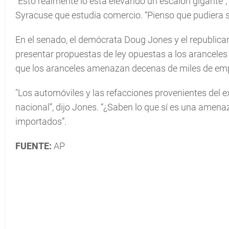
"Esto realmente lo está elevando un escalón gigante”,
Syracuse que estudia comercio. “Pienso que pudiera 
En el senado, el demócrata Doug Jones y el republi
presentar propuestas de ley opuestas a los arancele
que los aranceles amenazan decenas de miles de emp
"Los automóviles y las refacciones provenientes del
nacional”, dijo Jones. “¿Saben lo que sí es una amen
importados”.
FUENTE:
AP