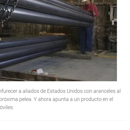
nfurecer a aliados de Estados Unidos con aranceles al
 próxima pelea. Y ahora apunta a un producto en el
óviles.