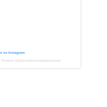
st on Instagram
 de Panamá (@alianzafrancesadepanama)